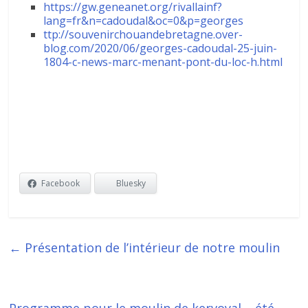
https://gw.geneanet.org/rivallainf?
lang=fr&n=cadoudal&oc=0&p=georges
ttp://souvenirchouandebretagne.over-
blog.com/2020/06/georges-cadoudal-25-juin-
1804-c-news-marc-menant-pont-du-loc-h.html
Facebook
Bluesky
←
Présentation de l’intérieur de notre moulin
Programme pour le moulin de kervoyal – été